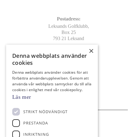
Kontakt
Postadress:
Leksands Golfklubb,
Box 25
793 21 Leksand
×
Leverans/Besöksadress:
Denna webbplats använder
Leksands Golfklubb
cookies
Vargnäs, Pros Lars väg 29
793 90 Leksand
Denna webbplats använder cookies för att
förbättra användarupplevelsen. Genom att
info@leksandsgk.se
använda vår webbplats samtycker du till alla
0247-146 40
cookies i enlighet med vår cookiepolicy.
Bankgiro: 798-8579
Läs mer
STRIKT NÖDVÄNDIGT
Följ oss på
PRESTANDA
INRIKTNING