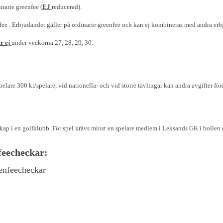
narie greenfee (
EJ
reducerad).
fee . Erbjudandet gäller på ordinarie greenfee och kan ej kombineras med andra erb
r ej
under veckorna 27, 28, 29, 30.
elare 300 kr/spelare, vid nationella- och vid större tävlingar kan andra avgifter f
ap i en golfklubb. För spel krävs minst en spelare medlem i Leksands GK i bollen 
feecheckar:
enfeecheckar