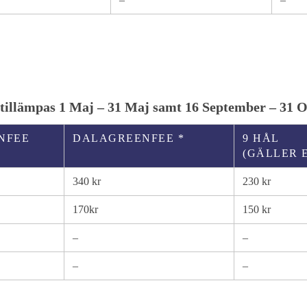
 tillämpas 1 Maj – 31 Maj samt 16 September – 31 O
NFEE
DALAGREENFEE *
9 HÅL
(GÄLLER E
340 kr
230 kr
170kr
150 kr
–
–
–
–