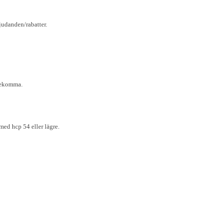
judanden/rabatter.
örekomma.
med hcp 54 eller lägre.