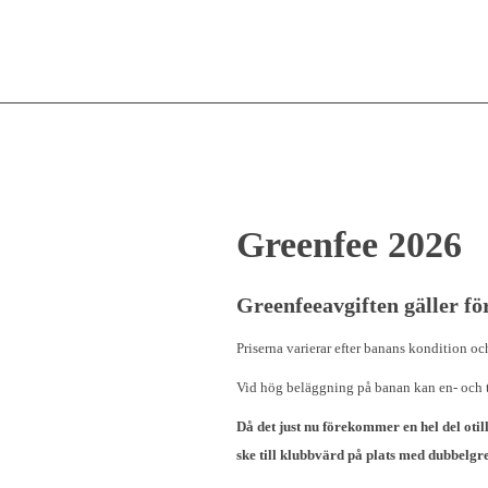
Greenfee 2026
Greenfeeavgiften gäller fö
Priserna varierar efter banans kondition och
Vid hög beläggning på banan kan en- och två
Då det just nu förekommer en hel del otil
ske till klubbvärd på plats med dubbelgre