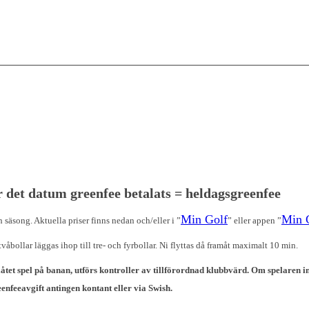
r det datum greenfee betalats = heldagsgreenfee
Min Golf
Min 
 säsong. Aktuella priser finns nedan och/eller i ”
” eller appen ”
bollar läggas ihop till tre- och fyrbollar. Ni flyttas då framåt maximalt 10 min.
låtet spel på banan, utförs kontroller av tillförordnad klubbvärd. Om spelaren i
enfeeavgift antingen kontant eller via Swish.