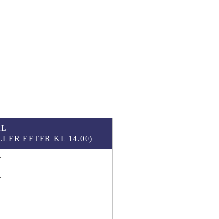
ÅL
LLER EFTER KL 14.00)
r
r