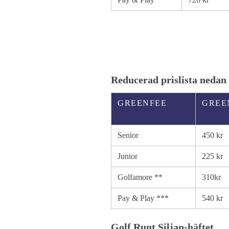
Reducerad prislista nedan
GREENFEE
GREE
Senior
450 kr
Junior
225 kr
Golfamore **
310kr
Pay & Play ***
540 kr
Golf Runt Siljan-häftet