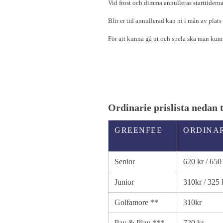
Vid frost och dimma annulleras starttiderna
Blir er tid annullerad kan ni i mån av plats
För att kunna gå ut och spela ska man kunn
Ordinarie prislista nedan 
GREENFEE
ORDINAR
Senior
620 kr / 650
Junior
310kr / 325 
Golfamore **
310kr
Pay & Play ***
720 kr