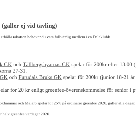
gäller ej vid tävling)
 erhålla rabatten behöver du vara fullvärdig medlem i en Dalaklubb.
ik GK
och
Tällbergsbyarnas GK
spelar för 200kr efter 13:00 (
ckorna 27-31.
 GK
och
Furudals Bruks GK
spelar för 200kr (junior 18-21 år
pelar för 20 kr enligt greenfee-överenskommelse för senior i p
xhammar och Mälarö spelar för 25% på ordinarie greenfee 2026, gäller alla dagar.
r halv greenfee vardagar 2026.