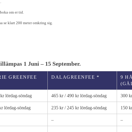
.
 boka om er tid.
a se klart 200 meter omkring sig.
tillämpas 1 Juni – 15 September.
IE GREENFEE
DALAGREENFEE *
9 H
(GÄ
 kr lördag-söndag
465 kr / 490 kr lördag-söndag
300 k
kr lördag-söndag
235 kr / 245 kr lördag-söndag
150 k
–
–
–
–