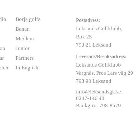
rmation
Kontakt
dio
Börja golfa
Postadress:
Leksands Golfklubb,
Banan
Box 25
Medlem
793 21 Leksand
op
Junior
Leverans/Besöksadress:
ar
Partners
Leksands Golfklubb
bben
In English
Vargnäs, Pros Lars väg 29
793 90 Leksand
info@leksandsgk.se
0247-146 40
Bankgiro: 798-8579