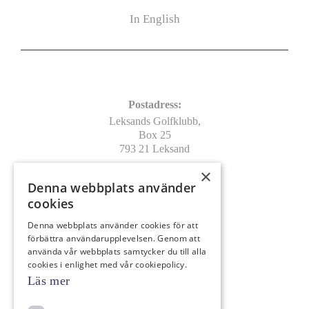
In English
Kontakt
Postadress:
Leksands Golfklubb,
Box 25
793 21 Leksand
×
Leverans/Besöksadress:
Denna webbplats använder
Leksands Golfklubb
cookies
Vargnäs, Pros Lars väg 29
793 90 Leksand
Denna webbplats använder cookies för att
förbättra användarupplevelsen. Genom att
info@leksandsgk.se
använda vår webbplats samtycker du till alla
0247-146 40
cookies i enlighet med vår cookiepolicy.
Bankgiro: 798-8579
Läs mer