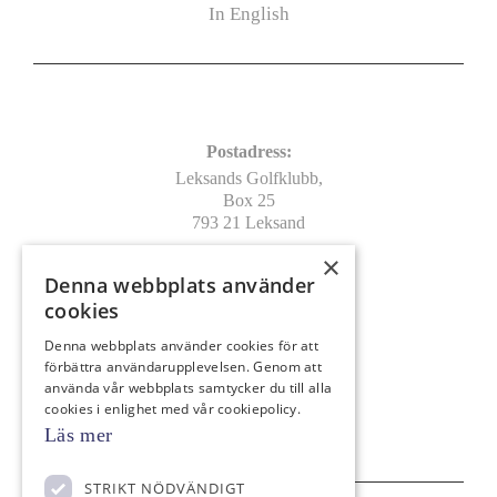
In English
Kontakt
Postadress:
Leksands Golfklubb,
Box 25
793 21 Leksand
×
Leverans/Besöksadress:
Denna webbplats använder
Leksands Golfklubb
cookies
Vargnäs, Pros Lars väg 29
793 90 Leksand
Denna webbplats använder cookies för att
förbättra användarupplevelsen. Genom att
info@leksandsgk.se
använda vår webbplats samtycker du till alla
0247-146 40
cookies i enlighet med vår cookiepolicy.
Bankgiro: 798-8579
Läs mer
STRIKT NÖDVÄNDIGT