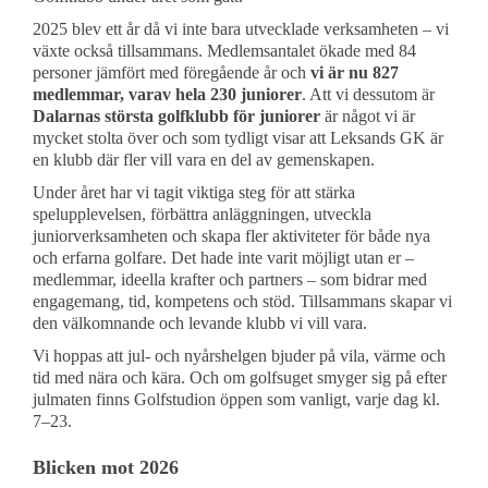
2025 blev ett år då vi inte bara utvecklade verksamheten – vi
växte också tillsammans. Medlemsantalet ökade med 84
personer jämfört med föregående år och
vi är nu 827
medlemmar, varav hela 230 juniorer
. Att vi dessutom är
Dalarnas största golfklubb för juniorer
är något vi är
mycket stolta över och som tydligt visar att Leksands GK är
en klubb där fler vill vara en del av gemenskapen.
Under året har vi tagit viktiga steg för att stärka
spelupplevelsen, förbättra anläggningen, utveckla
juniorverksamheten och skapa fler aktiviteter för både nya
och erfarna golfare. Det hade inte varit möjligt utan er –
medlemmar, ideella krafter och partners – som bidrar med
engagemang, tid, kompetens och stöd. Tillsammans skapar vi
den välkomnande och levande klubb vi vill vara.
Vi hoppas att jul- och nyårshelgen bjuder på vila, värme och
tid med nära och kära. Och om golfsuget smyger sig på efter
julmaten finns Golfstudion öppen som vanligt, varje dag kl.
7–23.
Blicken mot 2026