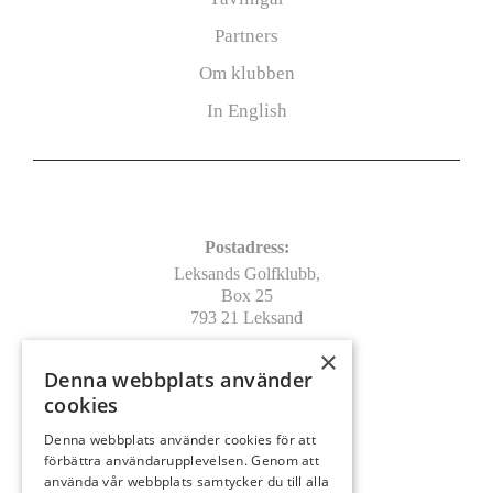
Partners
Om klubben
In English
Kontakt
Postadress:
Leksands Golfklubb,
Box 25
793 21 Leksand
×
Leverans/Besöksadress:
Denna webbplats använder
Leksands Golfklubb
cookies
Vargnäs, Pros Lars väg 29
793 90 Leksand
Denna webbplats använder cookies för att
förbättra användarupplevelsen. Genom att
info@leksandsgk.se
använda vår webbplats samtycker du till alla