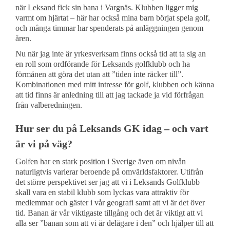
när Leksand fick sin bana i Vargnäs. Klubben ligger mig
varmt om hjärtat – här har också mina barn börjat spela golf,
och många timmar har spenderats på anläggningen genom
åren.
Nu när jag inte är yrkesverksam finns också tid att ta sig an
en roll som ordförande för Leksands golfklubb och ha
förmånen att göra det utan att ”tiden inte räcker till”.
Kombinationen med mitt intresse för golf, klubben och känna
att tid finns är anledning till att jag tackade ja vid förfrågan
från valberedningen.
Hur ser du på Leksands GK idag – och vart
är vi på väg?
Golfen har en stark position i Sverige även om nivån
naturligtvis varierar beroende på omvärldsfaktorer. Utifrån
det större perspektivet ser jag att vi i Leksands Golfklubb
skall vara en stabil klubb som lyckas vara attraktiv för
medlemmar och gäster i vår geografi samt att vi är det över
tid. Banan är vår viktigaste tillgång och det är viktigt att vi
alla ser ”
banan som att vi är delägare i den”
och hjälper till att