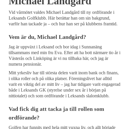
Michael Landgård
Vid vårmötet valdes Michael Landgård till ny ordförande i
Leksands Golfklubb. Här berättar han om sin bakgrund,
varför han tackade ja – och hur han ser på klubbens framtid.
Vem är du, Michael Landgård?
Jag är uppväxt i Leksand och bor idag i Sunnanäng
tillsammans med min fru Eva. Efter att ha bott närmare tio år i
Västerås och Linköping är vi nu tillbaka här, och jag är
numera pensionär.
Mitt yrkesliv har till största delen varit inom bank och finans,
i olika roller och på olika platser. Föreningslivet har alltid
varit en viktig del av mitt liv – jag har tidigare varit engagerad
både i Leksands GK (styrelse under sex år i början på
nittiotalet) och som ordförande i Leksands slalomklubb.
Vad fick dig att tacka ja till rollen som
ordförande?
Golfen har funnits med hela mitt vuxna liv, och allt började