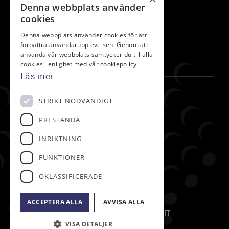
Denna webbplats använder
793 90 Leksand
cookies
info@leksandsgk.se
Denna webbplats använder cookies för att
0247-146 40
förbättra användarupplevelsen. Genom att
Bankgiro: 798-8579
använda vår webbplats samtycker du till alla
cookies i enlighet med vår cookiepolicy.
Läs mer
Följ oss på
STRIKT NÖDVÄNDIGT
PRESTANDA
Facebook
INRIKTNING
Instagram
FUNKTIONER
OKLASSIFICERADE
© Leksands Golfklubb
Administration
ACCEPTERA ALLA
AVVISA ALLA
Hemsidan levereras av Kust IT
VISA DETALJER