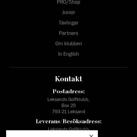
PRO/Shop
Junior
Tävlingar
Partners
Om klubben
In English
Kontakt
Postadress:
Leksands Golfklubb,
Box 25
793 21 Leksand
Leverans/Besöksadress:
Leksands Golfklubb
×
Vargnäs, Pros Lars väg 29