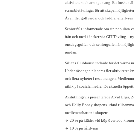
aktiviteter och arrangemang. Ett önskemål 
scrambletävlingar för att skapa möjligheter
Även fler golfvärdar och faddrar efterlyses
Senior 60+ informerade om sin populära v
från och med i år sker via GIT Tävling – n
onsdagsgolfen och seniorgolfen är möjlighe
rundan.
Siljans Clubhouse tackade för det varma m
Under säsongen planeras fler aktiviteter k
och flera nyheter i restaurangen. Medlemm
utkik på sociala medier för aktuella öppetti
Avslutningsvis presenterade Arvid Eljas,
och Holly Boney shopens utbud tillsamm
medlemsrabatten i shopen:
🔹 20 % på kläder vid köp över 500 krono
🔹 10 % på hårdvara