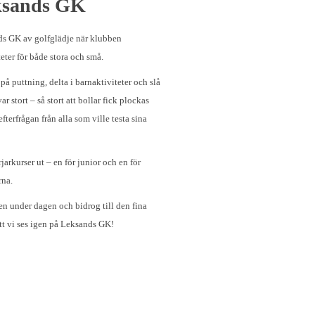
eksands GK
ds GK av golfglädje när klubben
ter för både stora och små.
 puttning, delta i barnaktiviteter och slå
ar stort – så stort att bollar fick plockas
fterfrågan från alla som ville testa sina
arkurser ut – en för junior och en för
rna.
ben under dagen och bidrog till den fina
tt vi ses igen på Leksands GK!