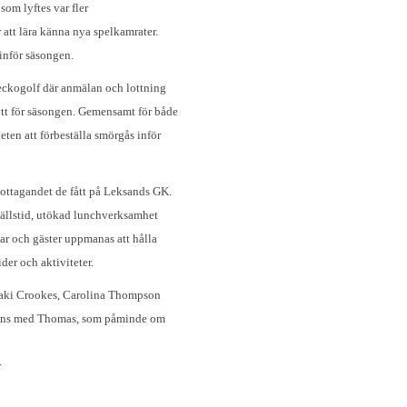
som lyftes var fler
 att lära känna nya spelkamrater.
 inför säsongen.
eckogolf där anmälan och lottning
ytt för säsongen. Gemensamt för både
ten att förbeställa smörgås inför
ottagandet de fått på Leksands GK.
vällstid, utökad lunchverksamhet
ar och gäster uppmanas att hålla
der och aktiviteter.
 Zaki Crookes, Carolina Thompson
ans med Thomas, som påminde om
r