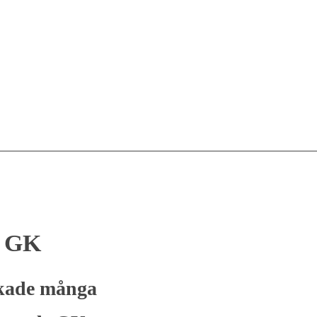
s GK
ckade många