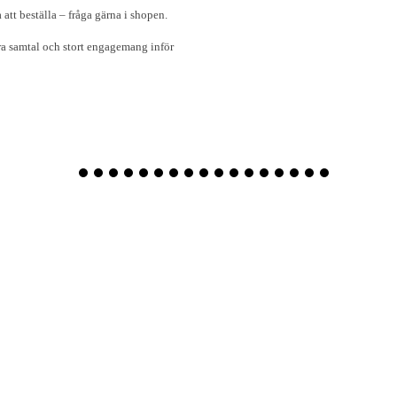
att beställa – fråga gärna i shopen.
a samtal och stort engagemang inför
1
2
3
4
5
6
7
8
9
10
11
12
13
14
15
1