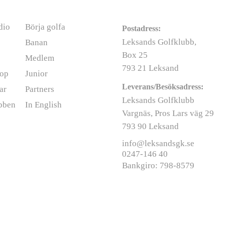
rmation
Kontakt
dio
Börja golfa
Postadress:
Leksands Golfklubb,
Banan
Box 25
Medlem
793 21 Leksand
op
Junior
Leverans/Besöksadress:
ar
Partners
Leksands Golfklubb
bben
In English
Vargnäs, Pros Lars väg 29
793 90 Leksand
info@leksandsgk.se
0247-146 40
Bankgiro: 798-8579