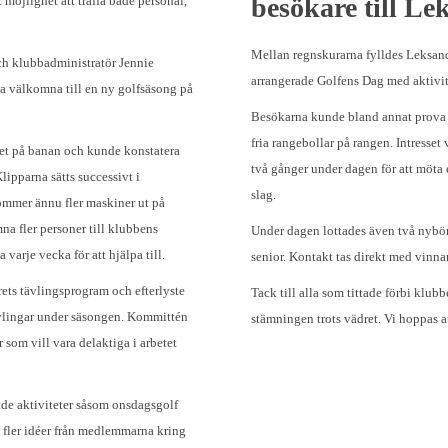
besökare till L
möjlighet att träffa både personal,
Mellan regnskurarna fylldes Leksan
h klubbadministratör Jennie
arrangerade Golfens Dag med aktivite
la välkomna till en ny golfsäsong på
Besökarna kunde bland annat prova på
fria rangebollar på rangen. Intresset v
et på banan och kunde konstatera
två gånger under dagen för att möta e
lipparna sätts successivt i
slag.
mer ännu fler maskiner ut på
a fler personer till klubbens
Under dagen lottades även två nybörj
varje vecka för att hjälpa till.
senior. Kontakt tas direkt med vinna
ts tävlingsprogram och efterlyste
Tack till alla som tittade förbi klub
tävlingar under säsongen. Kommittén
stämningen trots vädret. Vi hoppas a
som vill vara delaktiga i arbetet
 aktiviteter såsom onsdagsgolf
 fler idéer från medlemmarna kring