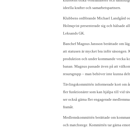
klubbens olika verksamheter och samtidigt 
ideella krafter och samarbetspartners.
Klubbens ordförande Michael Landgård oc
Holmqvist presenterade sig och hälsade al
Leksands GK.
Banchef Magnus Jansson berättade om läg
att statusen är mycket bra inför säsongen. K
produktion och under kommande vecka kom
banan. Magnus passade även på att välkomn
resursgrupp – man behöver inte kunna delta 
Tävlingskommittén informerade kort om åre
fler funktionärer som kan hjälpa till vid 
ser också gärna fler engagerade medlemmar 
framåt.
Medlemskommittén berättade om kommande
och matchstege. Kommittén tar gärna emot