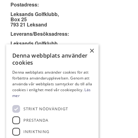
Postadress:
Leksands Golfklubb,
Box 25
793 21 Leksand
Leverans/Besöksadress:
Leksands Golfklubb
Vargnäs, Pros Lars väg 29
×
793 90 Leksand
Denna webbplats använder
cookies
info@leksandsgk.se
Denna webbplats använder cookies för att
0247-146 40
förbättra användarupplevelsen. Genom att
använda vår webbplats samtycker du till alla
Bankgiro: 798-8579
cookies i enlighet med vår cookiepolicy.
Läs
mer
STRIKT NÖDVÄNDIGT
FÖLJ OSS PÅ
PRESTANDA
INRIKTNING
Facebook