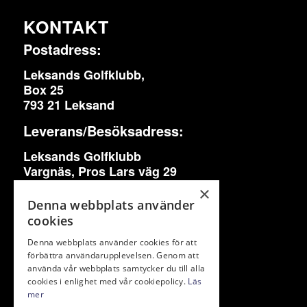
KONTAKT
Postadress:
Leksands Golfklubb,
Box 25
793 21 Leksand
Leverans/Besöksadress:
Leksands Golfklubb
Vargnäs, Pros Lars väg 29
793 90 Leksand
×
Denna webbplats använder
info@leksandsgk.se
cookies
0247-146 40
Denna webbplats använder cookies för att
förbättra användarupplevelsen. Genom att
Bankgiro: 798-8579
använda vår webbplats samtycker du till alla
cookies i enlighet med vår cookiepolicy.
Läs
mer