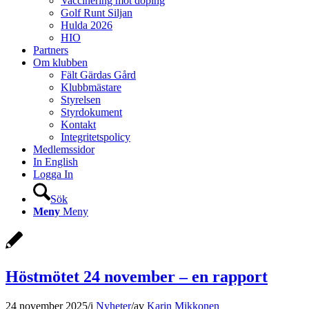
Vaccinering mot doping
Golf Runt Siljan
Hulda 2026
HIO
Partners
Om klubben
Fält Gärdas Gård
Klubbmästare
Styrelsen
Styrdokument
Kontakt
Integritetspolicy
Medlemssidor
In English
Logga In
Sök
Meny
Meny
Höstmötet 24 november – en rapport
24 november 2025
/
i
Nyheter
/
av
Karin Mikkonen