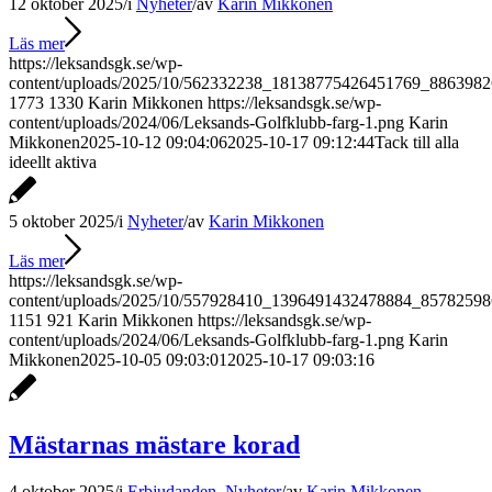
12 oktober 2025
/
i
Nyheter
/
av
Karin Mikkonen
Läs mer
https://leksandsgk.se/wp-
content/uploads/2025/10/562332238_18138775426451769_886398
1773
1330
Karin Mikkonen
https://leksandsgk.se/wp-
content/uploads/2024/06/Leksands-Golfklubb-farg-1.png
Karin
Mikkonen
2025-10-12 09:04:06
2025-10-17 09:12:44
Tack till alla
ideellt aktiva
5 oktober 2025
/
i
Nyheter
/
av
Karin Mikkonen
Läs mer
https://leksandsgk.se/wp-
content/uploads/2025/10/557928410_1396491432478884_8578259
1151
921
Karin Mikkonen
https://leksandsgk.se/wp-
content/uploads/2024/06/Leksands-Golfklubb-farg-1.png
Karin
Mikkonen
2025-10-05 09:03:01
2025-10-17 09:03:16
Mästarnas mästare korad
4 oktober 2025
/
i
Erbjudanden
,
Nyheter
/
av
Karin Mikkonen