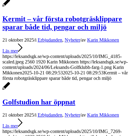
Kermit – vår första robotgräsklippare
sparar både tid, pengar och miljö
21 oktober 2025
/
i
Erbjudanden
,
Nyheter
/
av
Karin Mikkonen
Läs mer
https://leksandsgk.se/wp-content/uploads/2025/10/IMG_4185-
scaled.jpeg
2560
1920
Karin Mikkonen
https://leksandsgk.se/wp-
content/uploads/2024/06/Leksands-Golfklubb-farg-1.png
Karin
Mikkonen
2025-10-21 08:29:53
2025-10-21 08:29:53
Kermit – vår
första robotgräsklippare sparar både tid, pengar och miljö
Golfstudion har öppnat
21 oktober 2025
/
i
Erbjudanden
,
Nyheter
/
av
Karin Mikkonen
Läs mer
https://leksandsgk.se/wp-content/uploads/2025/10/IMG_7269-