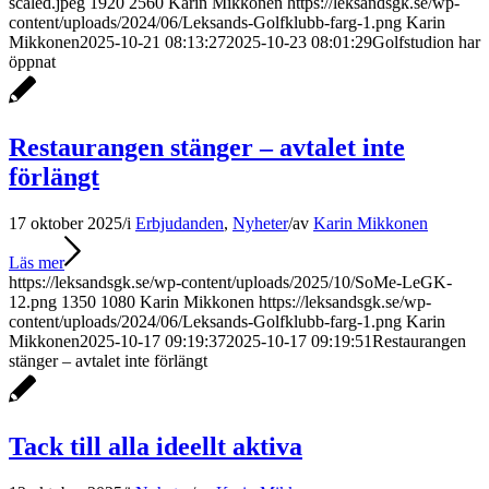
scaled.jpeg
1920
2560
Karin Mikkonen
https://leksandsgk.se/wp-
content/uploads/2024/06/Leksands-Golfklubb-farg-1.png
Karin
Mikkonen
2025-10-21 08:13:27
2025-10-23 08:01:29
Golfstudion har
öppnat
Restaurangen stänger – avtalet inte
förlängt
17 oktober 2025
/
i
Erbjudanden
,
Nyheter
/
av
Karin Mikkonen
Läs mer
https://leksandsgk.se/wp-content/uploads/2025/10/SoMe-LeGK-
12.png
1350
1080
Karin Mikkonen
https://leksandsgk.se/wp-
content/uploads/2024/06/Leksands-Golfklubb-farg-1.png
Karin
Mikkonen
2025-10-17 09:19:37
2025-10-17 09:19:51
Restaurangen
stänger – avtalet inte förlängt
Tack till alla ideellt aktiva