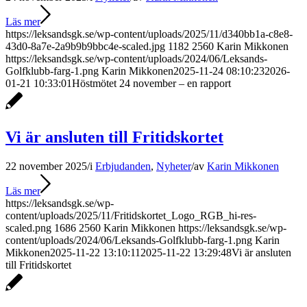
Läs mer
https://leksandsgk.se/wp-content/uploads/2025/11/d340bb1a-c8e8-
43d0-8a7e-2a9b9b9bbc4e-scaled.jpg
1182
2560
Karin Mikkonen
https://leksandsgk.se/wp-content/uploads/2024/06/Leksands-
Golfklubb-farg-1.png
Karin Mikkonen
2025-11-24 08:10:23
2026-
01-21 10:33:01
Höstmötet 24 november – en rapport
Vi är ansluten till Fritidskortet
22 november 2025
/
i
Erbjudanden
,
Nyheter
/
av
Karin Mikkonen
Läs mer
https://leksandsgk.se/wp-
content/uploads/2025/11/Fritidskortet_Logo_RGB_hi-res-
scaled.png
1686
2560
Karin Mikkonen
https://leksandsgk.se/wp-
content/uploads/2024/06/Leksands-Golfklubb-farg-1.png
Karin
Mikkonen
2025-11-22 13:10:11
2025-11-22 13:29:48
Vi är ansluten
till Fritidskortet