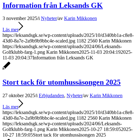
Information från Leksands GK
3 november 2025
/
i
Nyheter
/
av
Karin Mikkonen
Läs mer
https://leksandsgk.se/wp-content/uploads/2025/10/d340bb1a-c8e8-
43d0-8a7e-2a9b9b9bbc4e-scaled.jpg
1182
2560
Karin Mikkonen
https://leksandsgk.se/wp-content/uploads/2024/06/Leksands-
Golfklubb-farg-1.png
Karin Mikkonen
2025-11-03 20:04:19
2025-
11-03 20:04:37
Information från Leksands GK
Stort tack för utomhussäsongen 2025
27 oktober 2025
/
i
Erbjudanden
,
Nyheter
/
av
Karin Mikkonen
Läs mer
https://leksandsgk.se/wp-content/uploads/2025/10/d340bb1a-c8e8-
43d0-8a7e-2a9b9b9bbc4e-scaled.jpg
1182
2560
Karin Mikkonen
https://leksandsgk.se/wp-content/uploads/2024/06/Leksands-
Golfklubb-farg-1.png
Karin Mikkonen
2025-10-27 18:59:05
2025-
10-27 18:59:05
Stort tack för utomhussäsongen 2025