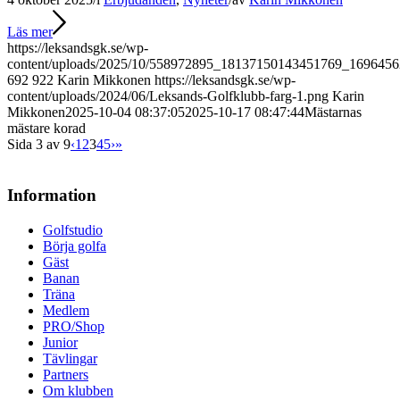
Läs mer
https://leksandsgk.se/wp-
content/uploads/2025/10/558972895_18137150143451769_169645
692
922
Karin Mikkonen
https://leksandsgk.se/wp-
content/uploads/2024/06/Leksands-Golfklubb-farg-1.png
Karin
Mikkonen
2025-10-04 08:37:05
2025-10-17 08:47:44
Mästarnas
mästare korad
Sida 3 av 9
‹
1
2
3
4
5
›
»
Information
Golfstudio
Börja golfa
Gäst
Banan
Träna
Medlem
PRO/Shop
Junior
Tävlingar
Partners
Om klubben