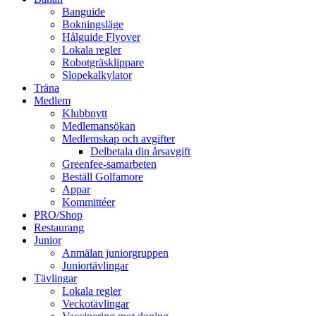
Banguide
Bokningsläge
Hålguide Flyover
Lokala regler
Robotgräsklippare
Slopekalkylator
Träna
Medlem
Klubbnytt
Medlemansökan
Medlemskap och avgifter
Delbetala din årsavgift
Greenfee-samarbeten
Beställ Golfamore
Appar
Kommittéer
PRO/Shop
Restaurang
Junior
Anmälan juniorgruppen
Juniortävlingar
Tävlingar
Lokala regler
Veckotävlingar