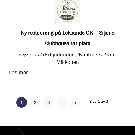
Ny restaurang på Leksands GK – Siljans
Clubhouse tar plats
Erbjudanden
Nyheter
Karin
/
/
3 april 2026
i
,
av
Mikkonen
Läs mer
Sida 1 av 9
1
2
3
›
»